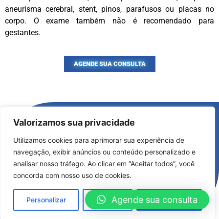
aneurisma cerebral, stent, pinos, parafusos ou placas no
corpo. O exame também não é recomendado para
gestantes.
AGENDE SUA CONSULTA
Copyright © 2022 Pró Clínica Várzea Paulista.
Valorizamos sua privacidade
Todos os direitos reservados.
Utilizamos cookies para aprimorar sua experiência de
navegação, exibir anúncios ou conteúdo personalizado e
analisar nosso tráfego. Ao clicar em “Aceitar todos”, você
Rua Professor Joaquim Candelário de Freitas, 222 -
concorda com nosso uso de cookies.
Jardim São Gonçalo, Várzea Paulista, SP
(11) 94459-6900
Agende sua consulta
Personalizar
Rejeitar
Aceitar tudo
(11) 4606-0272